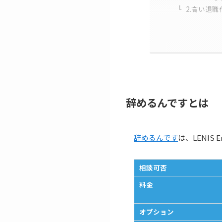
2.高い退職
辞めるんですとは
辞めるんです
は、LENIS
相談可否
料金
オプション