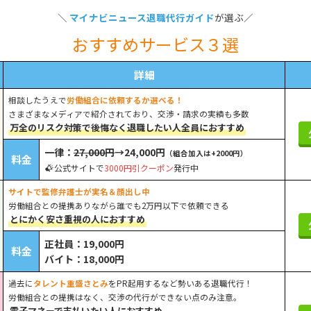
＼
マイナビニュース退職代行ガイド
が選ぶ／
おすすめサービス３選
詳細
相談したうえで
労働組合に依頼するか選べる！
さまざまなメディアで紹介されており、交渉・請求の実績も多数
万全のリスク対策で後悔なく退職したい人全員におすすめ
一律：
27,000円
→24,000円
（組合加入は+2000円）
料金
公式サイトで
3000円引クーポン
発行中
サイトで監修弁護士が実名＆顔出し中
労働組合との提携ありながら誰でも2万円以下で依頼できる
とにかく安さ重視の人におすすめ
正社員：19,000円
料金
バイト：18,000円
過去に
タレント重盛さとみ
をPR起用するなど勢いある退職代行！
労働組合との提携はなく、交渉の代行ができない点のみ注意。
電子マネーで支払いたい人におすすめ