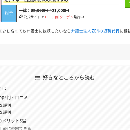
一律：
22,000円
→21,000円
料金
公式サイトで
1000円引クーポン
発行中
※少し高くても弁護士に依頼したいなら
弁護士法人ZENの退職代行
に相
好きなところから読む
とは
の評判・口コミ
な評判
な評判
のメリット5選
から手軽に連絡できる