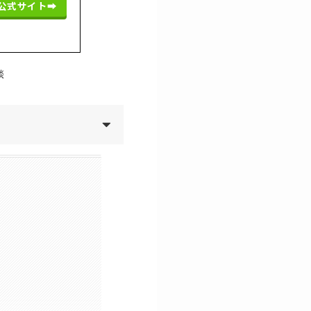
公式サイト➡︎
談