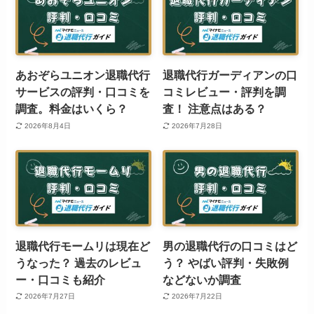
あおぞらユニオン退職代行
退職代行ガーディアンの口
サービスの評判・口コミを
コミレビュー・評判を調
調査。料金はいくら？
査！ 注意点はある？
2026年8月4日
2026年7月28日
退職代行モームリは現在ど
男の退職代行の口コミはど
うなった？ 過去のレビュ
う？ やばい評判・失敗例
ー・口コミも紹介
などないか調査
2026年7月27日
2026年7月22日