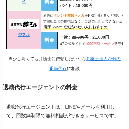
イ
料金
バイト：18,000円
過去に
タレント重盛さとみ
をPR起用するなど勢いある
労働組合との提携はなく、交渉の代行ができない点の
電子マネーで支払いたい人におすすめ
ジスル
一律：
22,000円
→21,000円
料金
公式サイトで
1000円引クーポン
発行中
※少し高くても弁護士に依頼したいなら
弁護士法人ZENの
退職代行
に相談
退職代行エージェントの料金
退職代行エージェントは、LINEやメールを利用し
て、回数無制限で無料相談ができるサービスです。