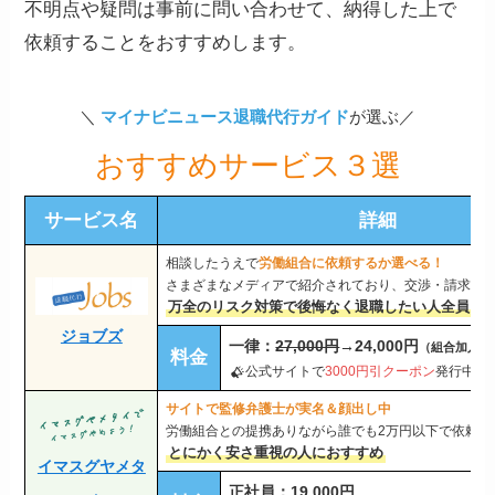
不明点や疑問は事前に問い合わせて、納得した上で
依頼することをおすすめします。
＼
マイナビニュース退職代行ガイド
が選ぶ／
おすすめサービス３選
サービス名
詳細
相談したうえで
労働組合に依頼するか選べる！
さまざまなメディアで紹介されており、交渉・請求の
万全のリスク対策で後悔なく退職したい人全員に
ジョブズ
一律：
27,000円
→24,000円
（組合加入は+
料金
公式サイトで
3000円引クーポン
発行中
サイトで監修弁護士が実名＆顔出し中
労働組合との提携ありながら誰でも2万円以下で依頼で
とにかく安さ重視の人におすすめ
イマスグヤメタ
正社員：19,000円