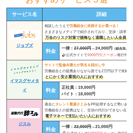
サービス名
詳細
相談したうえで
労働組合に依頼するか選べる！
さまざまなメディアで紹介されており、交渉・請求の
万全のリスク対策で後悔なく退職したい人全員に
ジョブズ
一律：
27,000円
→24,000円
（組合加入は+
料金
公式サイトで
3000円引クーポン
発行中
サイトで監修弁護士が実名＆顔出し中
労働組合との提携ありながら誰でも2万円以下で依頼で
とにかく安さ重視の人におすすめ
イマスグヤメタ
正社員：19,000円
イ
料金
バイト：18,000円
過去に
タレント重盛さとみ
をPR起用するなど勢いある
労働組合との提携はなく、交渉の代行ができない点の
電子マネーで支払いたい人におすすめ
ジスル
一律：
22,000円
→21,000円
料金