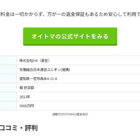
で追加料金は一切かからず、万が一の返金保証もあるため安心して利用
オイトマの公式サイトをみる
株式会社H4（運営）
労働組合日本通信ユニオン(提携)
愛知県一宮市森本4-13-8
堀 世至臣
2012年
5000万円
退職代行OITOMAの運営会社
口コミ・評判