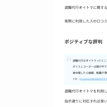
退職代行オイトマに関す
実際に利用した人の口コ
ポジティブな評判
退職代行はオイトマってとこ
ボイスレコーダーは服の中で
身体壊したら結婚、転職が潰
引用：
@crawlup18441846のポス
退職代行オイトマを利用
指示通りに対応すれば良