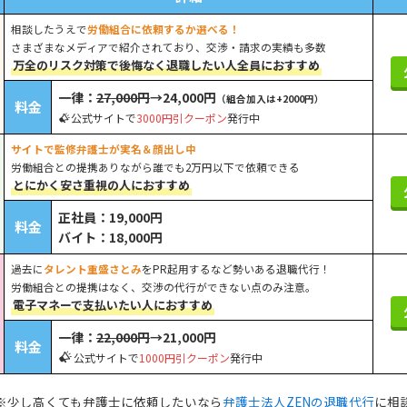
相談したうえで
労働組合に依頼するか選べる！
さまざまなメディアで紹介されており、交渉・請求の実績も多数
万全のリスク対策で後悔なく退職したい人全員におすすめ
一律：
27,000円
→24,000円
（組合加入は+2000円）
料金
公式サイトで
3000円引クーポン
発行中
サイトで監修弁護士が実名＆顔出し中
労働組合との提携ありながら誰でも2万円以下で依頼できる
とにかく安さ重視の人におすすめ
正社員：19,000円
料金
バイト：18,000円
過去に
タレント重盛さとみ
をPR起用するなど勢いある退職代行！
労働組合との提携はなく、交渉の代行ができない点のみ注意。
電子マネーで支払いたい人におすすめ
一律：
22,000円
→21,000円
料金
公式サイトで
1000円引クーポン
発行中
※少し高くても弁護士に依頼したいなら
弁護士法人ZENの退職代行
に相