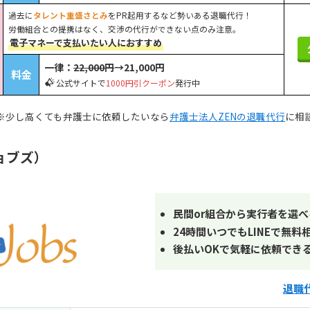
過去に
タレント重盛さとみ
をPR起用するなど勢いある退職代行！
労働組合との提携はなく、交渉の代行ができない点のみ注意。
電子マネーで支払いたい人におすすめ
一律：
22,000円
→21,000円
料金
公式サイトで
1000円引クーポン
発行中
※少し高くても弁護士に依頼したいなら
弁護士法人ZENの退職代行
に相
ョブズ）
民間or組合から実行者を選べ
24時間いつでもLINEで無料
後払いOKで気軽に依頼でき
退職