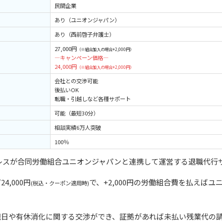
民間企業
あり（ユニオンジャパン）
あり（西前啓子弁護士）
27,000円
（※組合加入の場合+2,000円）
—キャンペーン価格—
24,000円
（※組合加入の場合+2,000円）
会社との交渉可能
後払いOK
転職・引越しなど各種サポート
可能（最短30分）
相談実績6万人突破
100％
アレスが合同労働組合ユニオンジャパンと連携して運営する退職代行
,000円
で、+2,000円の労働組合費を払えば
(税込・クーポン適用時)
職日や有休消化に関する交渉ができ、証拠があれば未払い残業代の