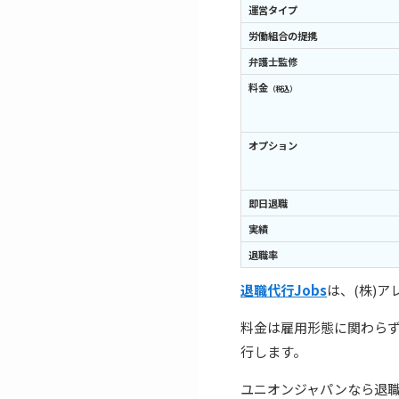
運営タイプ
労働組合の提携
弁護士監修
料金
（税込）
オプション
即日退職
実績
退職率
退職代行Jobs
は、(株)
料金は雇用形態に関わらず24
行します。
ユニオンジャパンなら退