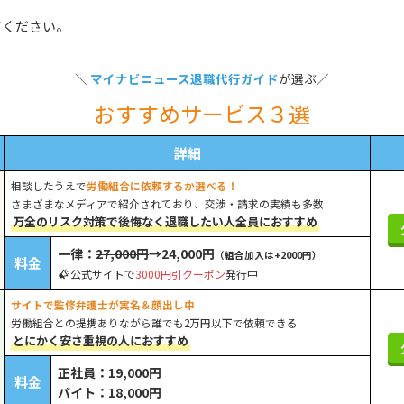
てください。
＼
マイナビニュース退職代行ガイド
が選ぶ／
おすすめサービス３選
詳細
相談したうえで
労働組合に依頼するか選べる！
さまざまなメディアで紹介されており、交渉・請求の実績も多数
万全のリスク対策で後悔なく退職したい人全員におすすめ
一律：
27,000円
→24,000円
（組合加入は+2000円）
料金
公式サイトで
3000円引クーポン
発行中
サイトで監修弁護士が実名＆顔出し中
労働組合との提携ありながら誰でも2万円以下で依頼できる
とにかく安さ重視の人におすすめ
正社員：19,000円
料金
バイト：18,000円